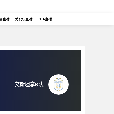
赛直播
美职联直播
CBA直播
艾斯坦拿B队