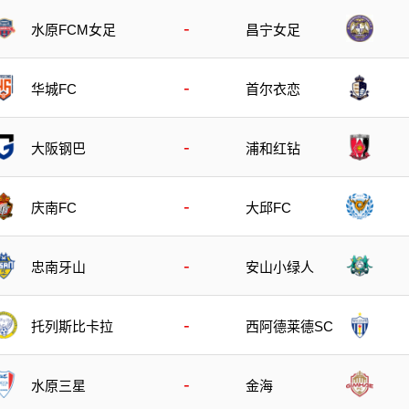
-
水原FCM女足
昌宁女足
-
华城FC
首尔衣恋
-
大阪钢巴
浦和红钻
-
庆南FC
大邱FC
-
忠南牙山
安山小绿人
-
托列斯比卡拉
西阿德莱德SC
-
水原三星
金海