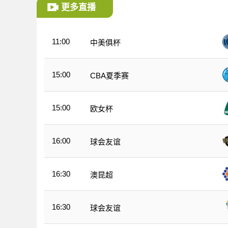
更多直播
11:00
中美俱杯
15:00
CBA夏季赛
15:00
欧女杯
16:00
球会友谊
16:30
澳昆超
16:30
球会友谊