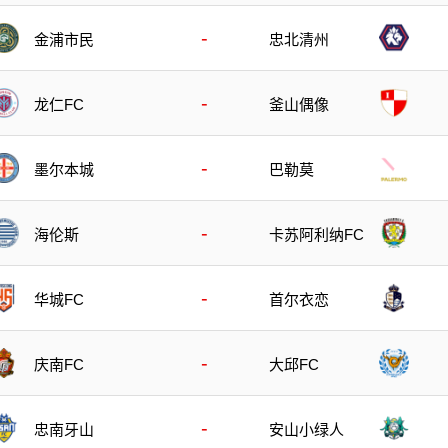
-
金浦市民
忠北清州
-
龙仁FC
釜山偶像
-
墨尔本城
巴勒莫
-
海伦斯
卡苏阿利纳FC
-
华城FC
首尔衣恋
-
庆南FC
大邱FC
-
忠南牙山
安山小绿人