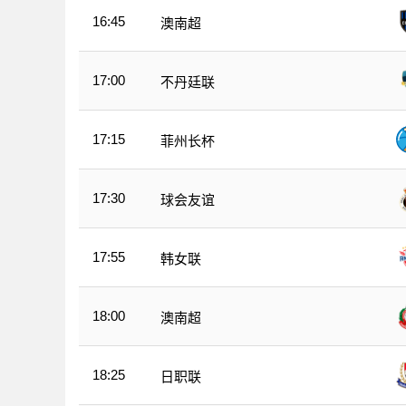
16:45
澳南超
17:00
不丹廷联
17:15
菲州长杯
17:30
球会友谊
17:55
韩女联
18:00
澳南超
18:25
日职联