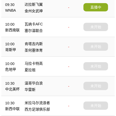
达拉斯飞翼
09:30
-
直播中
WNBA
金州女武神
瓦纳卡AFC
10:00
-
未开始
新西南联
塞尔温联合
肯塔吉内斯
10:00
-
未开始
哥斯甲
圣何塞体育
马拉卡特高
10:00
-
未开始
危地甲
夏拉祖
温哥华白浪
10:30
-
未开始
中北美杯
华雷斯
米拉马尔流浪者
10:30
-
未开始
新西中联
西方足球俱乐部