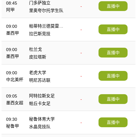
门多萨独立
08:45
-
直播中
阿甲
里奥夸尔托学生队
帕蒂特兰德莫雷洛
09:00
-
直播中
斯
墨西甲
拉巴斯竞技
杜兰戈
09:00
-
直播中
墨西甲
皮拉塔斯
老虎大学
09:00
-
直播中
中北美杯
明尼苏达联
阿特拉斯女足
09:05
-
直播中
墨西女超
帕丘卡女足
秘鲁体育大学
09:30
-
直播中
秘鲁甲
水晶竞技队