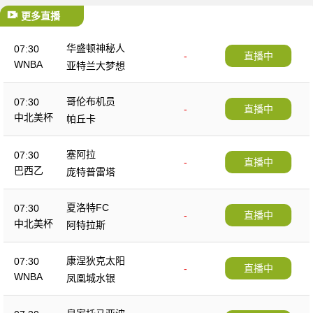
更多直播
华盛顿神秘人
07:30
-
直播中
WNBA
亚特兰大梦想
哥伦布机员
07:30
-
直播中
中北美杯
帕丘卡
塞阿拉
07:30
-
直播中
巴西乙
庞特普雷塔
夏洛特FC
07:30
-
直播中
中北美杯
阿特拉斯
康涅狄克太阳
07:30
-
直播中
WNBA
凤凰城水银