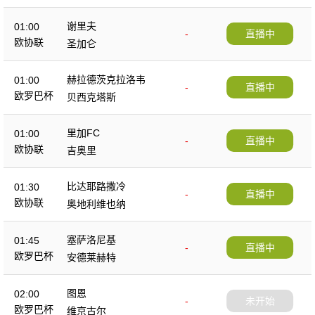
谢里夫
01:00
-
直播中
欧协联
圣加仑
赫拉德茨克拉洛韦
01:00
-
直播中
欧罗巴杯
贝西克塔斯
里加FC
01:00
-
直播中
欧协联
吉奥里
比达耶路撒冷
01:30
-
直播中
欧协联
奥地利维也纳
塞萨洛尼基
01:45
-
直播中
欧罗巴杯
安德莱赫特
图恩
02:00
-
未开始
欧罗巴杯
维京古尔