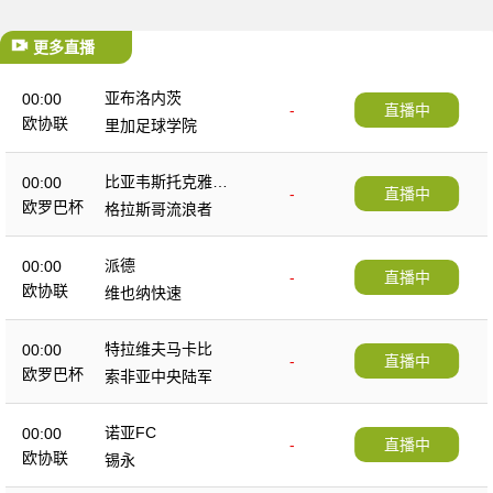
更多直播
亚布洛内茨
00:00
-
直播中
欧协联
里加足球学院
比亚韦斯托克雅盖
00:00
-
直播中
隆
欧罗巴杯
格拉斯哥流浪者
派德
00:00
-
直播中
欧协联
维也纳快速
特拉维夫马卡比
00:00
-
直播中
欧罗巴杯
索非亚中央陆军
诺亚FC
00:00
-
直播中
欧协联
锡永