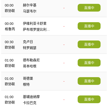
赫尔辛基
00:00
-
直播中
欧协联
马瑟韦尔
伊维利亚卡舒里
00:00
-
直播中
格鲁丙
萨布塔罗提比利锡
B队
克卢日
00:30
-
直播中
欧协联
特罗姆瑟
德布勒森尼
01:00
-
直播中
欧协联
哥本哈根
哥德堡
01:00
-
直播中
欧协联
根特
基辅迪纳摩
01:00
-
直播中
欧协联
卡拉巴克