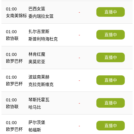
巴西女篮
01:00
-
直播中
女南美锦标
委内瑞拉女篮
扎尔吉里斯
01:00
-
直播中
欧协联
斯普利特海杜克
林肯红魔
01:00
-
直播中
欧罗巴杯
奥莫尼亚
波兹南莱赫
01:00
-
直播中
欧罗巴杯
克拉克斯维克
琴斯托霍瓦
01:00
-
直播中
欧协联
哈马比
萨尔茨堡
01:00
-
直播中
欧罗巴杯
帕福斯