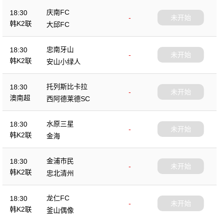
庆南FC
18:30
-
未开始
韩K2联
大邱FC
忠南牙山
18:30
-
未开始
韩K2联
安山小绿人
托列斯比卡拉
18:30
-
未开始
澳南超
西阿德莱德SC
水原三星
18:30
-
未开始
韩K2联
金海
金浦市民
18:30
-
未开始
韩K2联
忠北清州
龙仁FC
18:30
-
未开始
韩K2联
釜山偶像