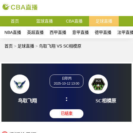
首页
篮球直播
CBA直播
足球直播
NBA直播
英超直播
西甲直播
意甲直播
德甲直播
法甲直
首页
>
足球直播
>
鸟取飞翔 VS SC相模原
日职丙
2025-10-12 13:00
:
鸟取飞翔
SC相