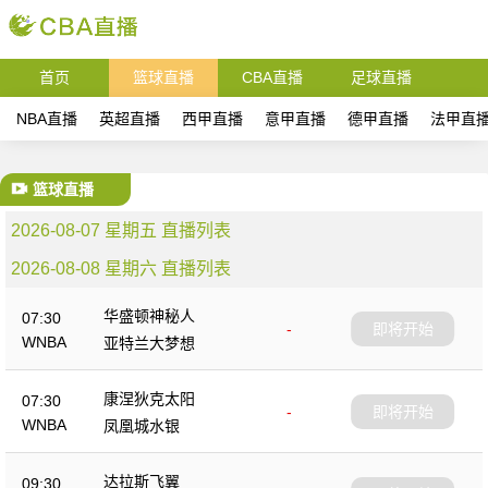
首页
篮球直播
CBA直播
足球直播
NBA直播
英超直播
西甲直播
意甲直播
德甲直播
法甲直
篮球直播
2026-08-07 星期五 直播列表
2026-08-08 星期六 直播列表
华盛顿神秘人
07:30
-
即将开始
WNBA
亚特兰大梦想
康涅狄克太阳
07:30
-
即将开始
WNBA
凤凰城水银
达拉斯飞翼
09:30