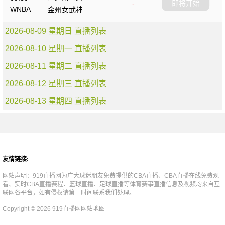
-
即将开始
WNBA
金州女武神
2026-08-09 星期日 直播列表
2026-08-10 星期一 直播列表
2026-08-11 星期二 直播列表
2026-08-12 星期三 直播列表
2026-08-13 星期四 直播列表
友情链接:
网站声明：919直播网为广大球迷朋友免费提供的CBA直播、CBA直播在线免费观
看、实时CBA直播赛程、篮球直播、足球直播等体育赛事直播信息及视频均来自互
联网各平台，如有侵权请第一时间联系我们处理。
Copyright © 2026 919直播网
网站地图