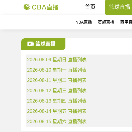
首页
篮球直播
NBA直播
英超直播
西甲
篮球直播
2026-08-09 星期日 直播列表
2026-08-10 星期一 直播列表
2026-08-11 星期二 直播列表
2026-08-12 星期三 直播列表
2026-08-13 星期四 直播列表
2026-08-14 星期五 直播列表
2026-08-15 星期六 直播列表