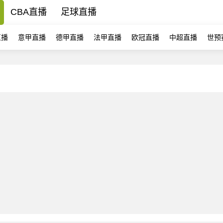
CBA直播
足球直播
直播
意甲直播
德甲直播
法甲直播
欧冠直播
中超直播
世预